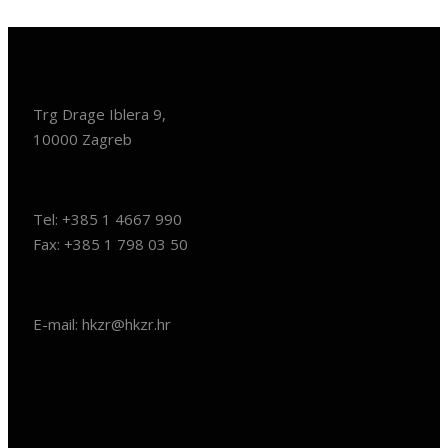
Trg Drage Iblera 9,
10000 Zagreb
Tel: +385 1 4667 990
Fax: +385 1 798 03 50
E-mail: hkzr@hkzr.hr