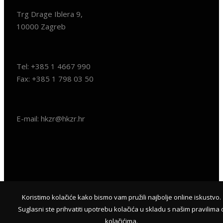
Trg Drage Iblera 9,
10000 Zagreb
Tel: +385 1 4667 990
Fax: +385 1 798 03 50
E-mail: hkzr@hkzr.hr
Koristimo kolačiće kako bismo vam pružili najbolje online iskustvo.
© 2018
HKZR.HR
- SVA PRAVA PRIDRŽANA | WEB & HOSTING
Suglasni ste prihvatiti upotrebu kolačića u skladu s našim pravilima 
BY
KUHADA
kolačićima.