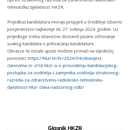
tehnološku djelatnost HKZR.
Prijedlozi kandidatura moraju prispjeti u Središnje izborno
povjerenstvo najkasnije do 27. svibnja 2024. godine. Uz
prijedloge treba obavezno dostaviti pisano očitovanje
svakog kandidata o prihvaćanju kandidature.
Obrasce te ostale upute možete pronaći na sljedećoj
poveznici:
https://hkzr.hr/hr/2024/04/obavijest-
clanovima-sr-zrtd-hkzr-a-o-provodenju-kandidacijskog-
postupka-za-voditelja-i-zamjenika-voditelja-strukovnog-
razreda-za-zdravstvenu-radiolosko-tehnolosku-
djelatnost-hkzr-clana-nadzornog-odb/
Glasnik HKZR