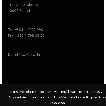
Trg Drage Iblera 9,
10000 Zagreb
Tel: +385 1 4667 990
Fax: +385 1 798 03 50
E-mail: hkzr@hkzr.hr
Koristimo kolačiće kako bismo vam pružili najbolje online iskustvo.
© 2018
HKZR.HR
- SVA PRAVA PRIDRŽANA | WEB & HOSTING
Suglasni ste prihvatiti upotrebu kolačića u skladu s našim pravilima 
BY
KUHADA
kolačićima.