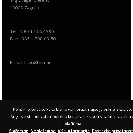
10000 Zagreb
Tel: +385 1 4667 990
Fax: +385 1 798 03 50
E-mail: hkzr@hkzr.hr
Koristimo kolačiće kako bismo vam pružili najbolje online iskustvo.
© 2018
HKZR.HR
- SVA PRAVA PRIDRŽANA | WEB & HOSTING
Suglasni ste prihvatiti upotrebu kolačića u skladu s našim pravilima 
BY
KUHADA
kolačićima.
Slažem se
Ne slažem se
Više informacija
Postavke privatnost