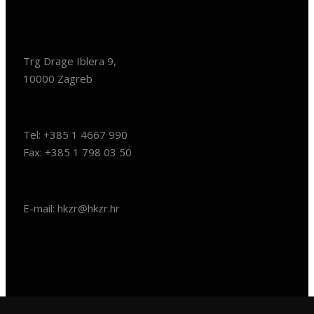
Trg Drage Iblera 9,
10000 Zagreb
Tel: +385 1 4667 990
Fax: +385 1 798 03 50
E-mail: hkzr@hkzr.hr