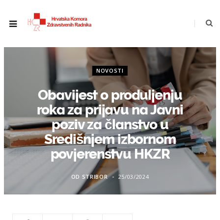
NOVOSTI
Obavijest o produljenju
roka za prijavu na Javni
poziv za članstvo u
Središnjem izbornom
povjerenstvu HKZR
OD
STRIBOR
25/03/2024